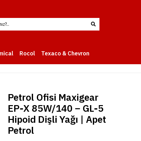
mical
Rocol
Texaco & Chevron
Petrol Ofisi Maxigear
EP-X 85W/140 – GL-5
Hipoid Dişli Yağı | Apet
Petrol