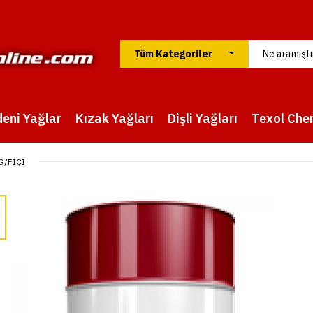
eni Yağlar
Kızak Yağları
Dişli Yağları
Texol Che
G/FIÇI