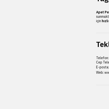
Apet Pe
sunmakt
için
hızl
Tekl
Telefon:
Cep Tele
E-posta
Web:
ww