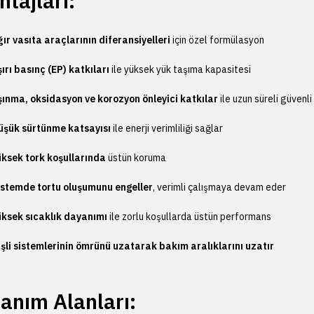
tajları:
ır vasıta araçlarının diferansiyelleri
için özel formülasyon
ırı basınç (EP) katkıları
ile yüksek yük taşıma kapasitesi
ınma, oksidasyon ve korozyon önleyici katkılar
ile uzun süreli güvenli
üşük sürtünme katsayısı
ile enerji verimliliği sağlar
üksek tork koşullarında
üstün koruma
istemde tortu oluşumunu engeller
, verimli çalışmaya devam eder
üksek sıcaklık dayanımı
ile zorlu koşullarda üstün performans
şli sistemlerinin ömrünü uzatarak bakım aralıklarını uzatır
lanım Alanları: