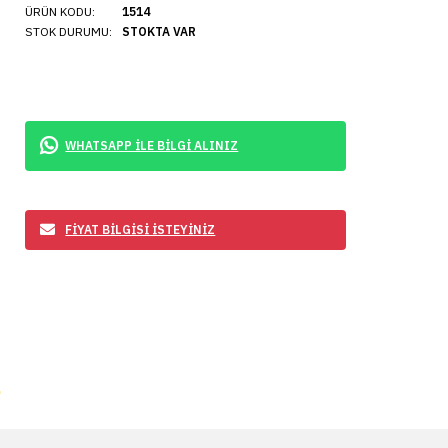
ÜRÜN KODU:
1514
STOK DURUMU:
STOKTA VAR
WHATSAPP İLE BİLGİ ALINIZ
FİYAT BİLGİSİ İSTEYİNİZ
A