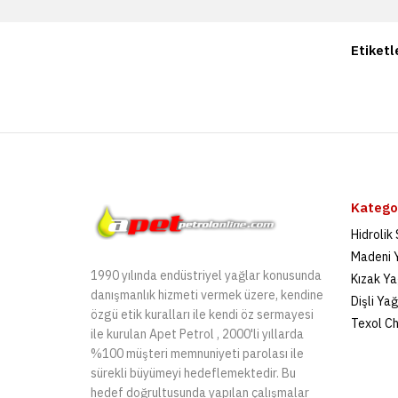
Etiketl
Kategor
Hidrolik
Madeni 
1990 yılında endüstriyel yağlar konusunda
Kızak Ya
danışmanlık hizmeti vermek üzere, kendine
Dişli Yağ
özgü etik kuralları ile kendi öz sermayesi
Texol C
ile kurulan Apet Petrol , 2000'li yıllarda
%100 müşteri memnuniyeti parolası ile
sürekli büyümeyi hedeflemektedir. Bu
hedef doğrultusunda yapılan çalışmalar