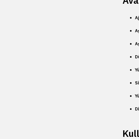
Avan
Ağ
Aş
Aş
D
Y
S
Y
Di
Kul