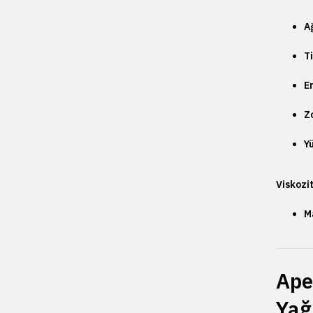
Ağ
Ti
En
Z
Y
Viskozit
M
Ape
Yağ