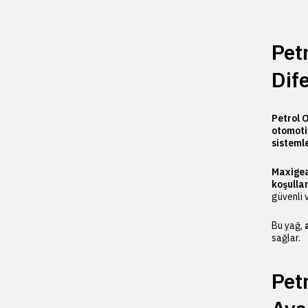
Pet
Dife
Petrol 
otomotiv
sisteml
Maxigea
koşulla
güvenli v
Bu yağ,
sağlar.
Pet