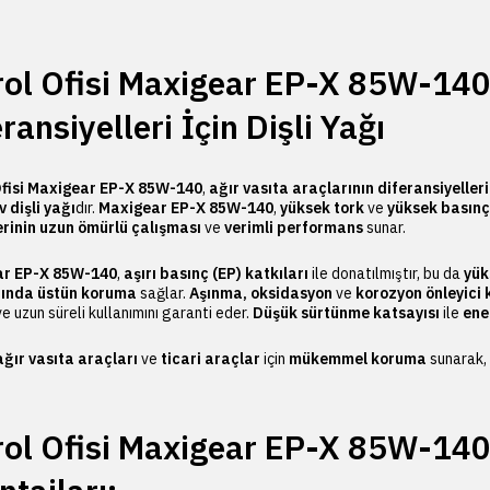
rol Ofisi Maxigear EP-X 85W-140 
ransiyelleri İçin Dişli Yağı
Ofisi Maxigear EP-X 85W-140
,
ağır vasıta araçlarının diferansiyelleri
 dişli yağı
dır.
Maxigear EP-X 85W-140
,
yüksek tork
ve
yüksek basınç
erinin uzun ömürlü çalışması
ve
verimli performans
sunar.
r EP-X 85W-140
,
aşırı basınç (EP) katkıları
ile donatılmıştır, bu da
yük
rında üstün koruma
sağlar.
Aşınma, oksidasyon
ve
korozyon önleyici 
e uzun süreli kullanımını garanti eder.
Düşük sürtünme katsayısı
ile
ener
ağır vasıta araçları
ve
ticari araçlar
için
mükemmel koruma
sunarak,
rol Ofisi Maxigear EP-X 85W-140