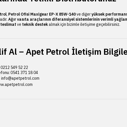
trol
,
Petrol Ofisi Maxigear EP-X 85W-140
ve diğer
yüksek performanslı
adır.
Ağır vasıta araçlarının diferansiyel sistemlerinin verimli yağla
ı teslimat
ve
teknik destek
almak için bizimle iletişime geçebilirsiniz.
if Al – Apet Petrol İletişim Bilgile
 0212 549 52 22
fonu: 0541 371 18 04
:
info@apetpetrol.com
w.apetpetrol.com