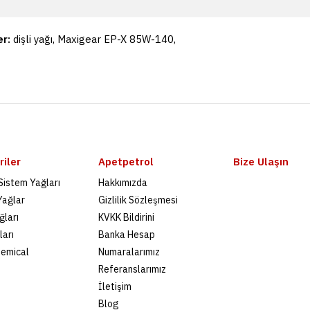
er:
dişli yağı
,
Maxigear EP-X 85W-140
,
iler
Apetpetrol
Bize Ulaşın
 Sistem Yağları
Hakkımızda
Yağlar
Gizlilik Sözleşmesi
ğları
KVKK Bildirini
ları
Banka Hesap
hemical
Numaralarımız
Referanslarımız
İletişim
Blog