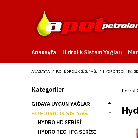
Anasayfa
Hidrolik Sistem Yağları
Mad
ANASAYFA
P.O HIDROLIK SIS. YAĞ.
HYDRO TECH HVI S
Kategoriler
Petrol 
GIDAYA UYGUN YAĞLAR
+
Hyd
P.O HIDROLIK SIS. YAĞ.
-
HYDRO HD SERISI
HYDRO TECH FG SERİSİ