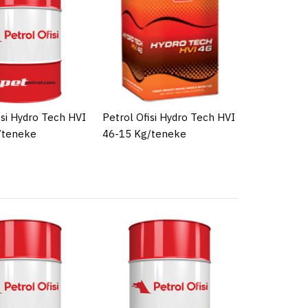
isi Hydro Oil HVI
Kg/FIÇI
PARE
ADD TO WISHLIST
isi Hydro Tech HVI
Petrol Ofisi Hydro Tech HVI
/teneke
46-15 Kg/teneke
isi Hydro Tech HVI
 Viskozite İndeksli
Sistem Yağı
PARE
ADD TO WISHLIST