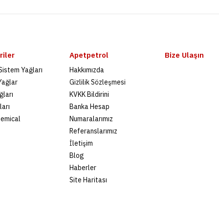
PETROL O
iler
Apetpetrol
Bize Ulaşın
HVI 46-1
 Sistem Yağları
Hakkımızda
Yağlar
Gizlilik Sözleşmesi
ğları
KVKK Bildirini
ları
Banka Hesap
ADD TO COM
hemical
Numaralarımız
Referanslarımız
İletişim
Blog
Petrol Of
Haberler
Site Haritası
68 15 K