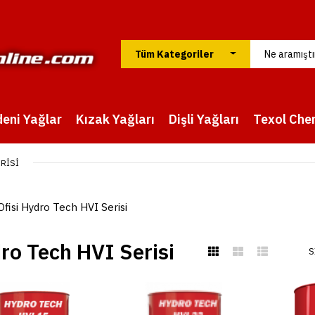
eni Yağlar
Kızak Yağları
Dişli Yağları
Texol Che
ERISI
Ofisi Hydro Tech HVI Serisi
ro Tech HVI Serisi
S