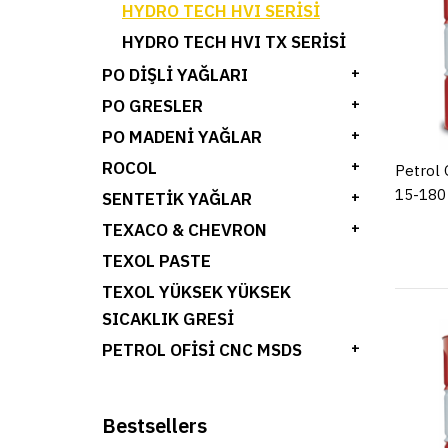
HYDRO TECH HVI SERISI
HYDRO TECH HVI TX SERISI
PO DIŞLI YAĞLARI
+
PO GRESLER
+
PO MADENI YAĞLAR
+
ROCOL
+
Petrol 
15-180
SENTETİK YAĞLAR
+
TEXACO & CHEVRON
+
TEXOL PASTE
TEXOL YÜKSEK YÜKSEK
SICAKLIK GRESI
PETROL OFISI CNC MSDS
+
Bestsellers