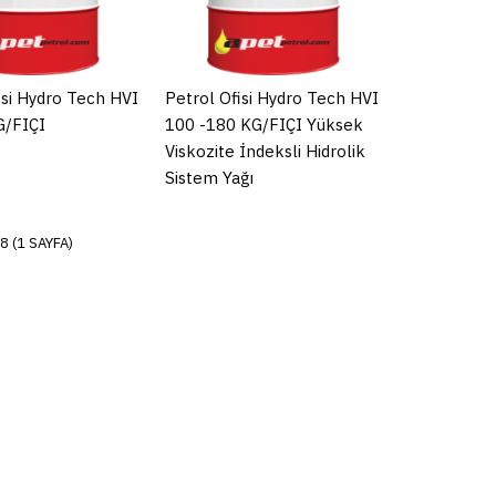
isi Hydro Tech HVI
/teneke
isi Hydro Tech HVI
Petrol Ofisi Hydro Tech HVI
G/FIÇI
100 -180 KG/FIÇI Yüksek
Viskozite İndeksli Hidrolik
Sistem Yağı
PARE
ADD TO WISHLIST
8 (1 SAYFA)
isi Hydro Tech HVI
/teneke
PARE
ADD TO WISHLIST