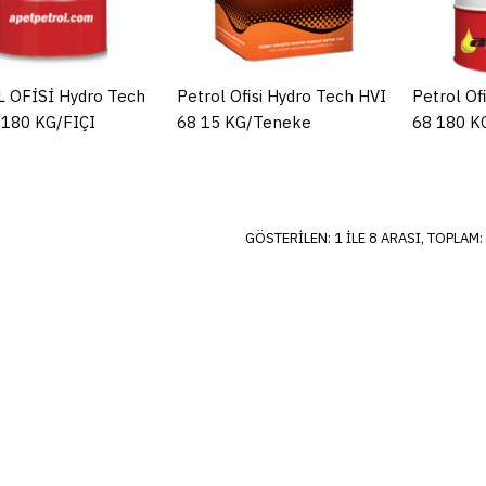
Petrol Of
32-15 kg
 OFİSİ Hydro Tech
Petrol Ofisi Hydro Tech HVI
Petrol Of
-180 KG/FIÇI
68 15 KG/Teneke
68 180 K
ADD TO COM
GÖSTERILEN: 1 ILE 8 ARASI, TOPLAM: 
Petrol Of
46-15 Kg
ADD TO COM