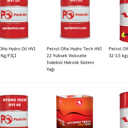
Petrol Of
15-180 
ADD TO COM
Ofisi Hydro Oil HVI
Petrol Ofisi Hydro Tech HVI
Petrol Of
 Kg/FIÇI
22 Yüksek Viskozite
32-15 kg
İndeksli Hidrolik Sistem
Petrol Of
Yağı
22 Yüksek
Hidrolik 
ADD TO COM