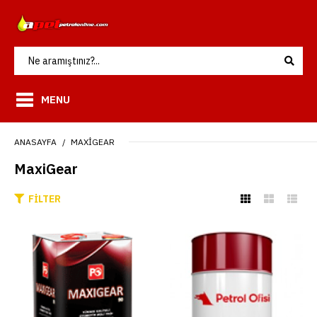
MENU
ANASAYFA
MAXIGEAR
MaxiGear
FILTER
Petrol Ofisi MaxiGear 90 15
kg/teneke
ADD TO COMPARE