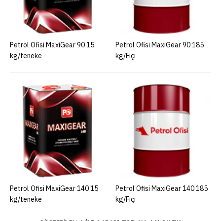
ADD TO WISHLIST
Petrol Ofisi MaxiGear 90
Petrol Ofisi MaxiGear 90 15
Petrol Ofisi MaxiGear 90 185
kg/teneke
kg/Fıçı
185 kg/Fıçı
ADD TO COMPARE
ADD TO WISHLIST
Petrol Ofisi MaxiGear 140
15 kg/teneke
Petrol Ofisi MaxiGear 140 15
Petrol Ofisi MaxiGear 140 185
kg/teneke
kg/Fıçı
ADD TO COMPARE
ADD TO WISHLIST