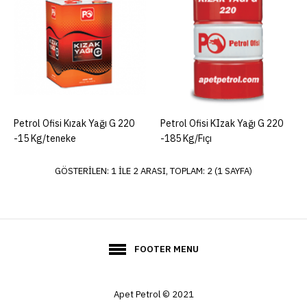
ADD TO COMPARE
ADD TO WISHLIST
Petrol Ofisi KIzak Yağı G
Petrol Ofisi Kızak Yağı G 220
Petrol Ofisi KIzak Yağı G 220
-15 Kg/teneke
-185 Kg/Fıçı
220 -185 Kg/Fıçı
GÖSTERILEN: 1 ILE 2 ARASI, TOPLAM: 2 (1 SAYFA)
ADD TO COMPARE
ADD TO WISHLIST
FOOTER MENU
Apet Petrol © 2021