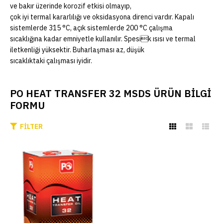
ve bakır üzerinde korozif etkisi olmayıp,
çok iyi termal kararlılığı ve oksidasyona direnci vardır. Kapalı
sistemlerde 315 °C, açık sistemlerde 200 °C çalışma
sıcaklığına kadar emniyetle kullanılır. Spesik ısısı ve termal
iletkenliği yüksektir. Buharlaşması az, düşük
sıcaklıktaki çalışması iyidir.
PO HEAT TRANSFER 32 MSDS ÜRÜN BİLGİ
FORMU
FILTER
PETROL OFİSİ HEAT
TRANSFER 32 MSDS
ADD TO COMPARE
ADD TO WISHLIST